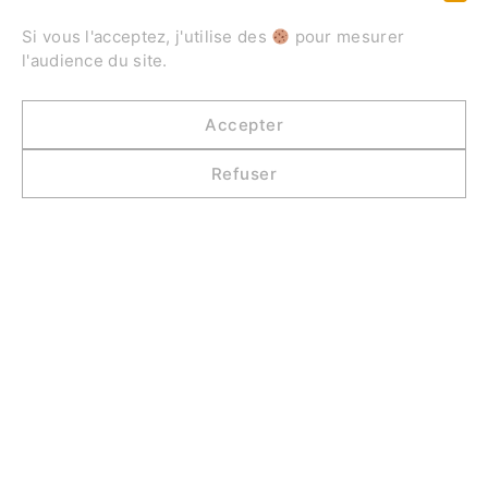
réalisé des expéditions dans les contrées les
Si vous l'acceptez, j'utilise des
pour mesurer
plus extrêmes pour s’immerger dans les
l'audience du site.
grands espaces encore intacts de notre
planète…
Accepter
À PROPOS >
Refuser
Réalisateur
FILMS
Découvrez l’univers documentaire de Laurent
Cocherel à travers des œuvres dédiées à la