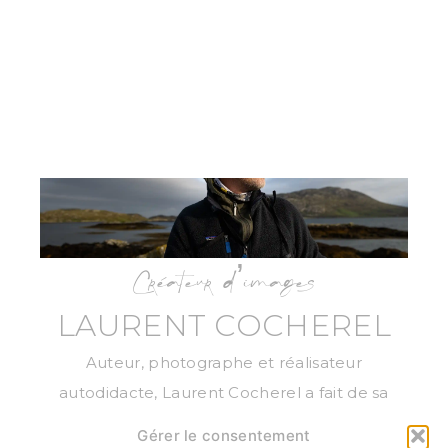
Créateur d’images
LAURENT COCHEREL
Auteur, photographe et réalisateur
autodidacte, Laurent Cocherel a fait de sa
passion pour la nature son axe de vie. Il a
Gérer le consentement